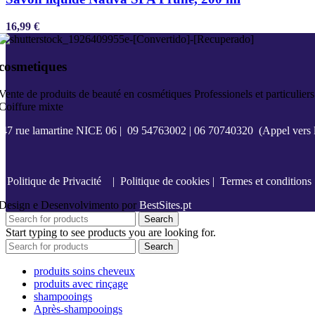
16,99
€
cosmetiques
Vente de produits de beauté en cosmétiques Professionels et particuliers
Coiffure mixte
47 rue lamartine NICE 06
|
09 54763002
|
06 70740320
(Appel vers l
Politique de Privacité
|
Politique de cookies
|
Termes et conditions
Design e Desenvolvimento por
BestSites.pt
Search
Start typing to see products you are looking for.
Search
produits soins cheveux
produits avec rinçage
shampooings
Après-shampooings