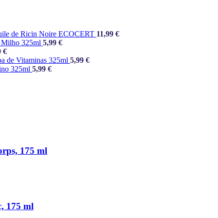
uile de Ricin Noire ECOCERT
11,99
€
 Milho 325ml
5,99
€
9
€
a de Vitaminas 325ml
5,99
€
ino 325ml
5,99
€
orps, 175 ml
, 175 ml