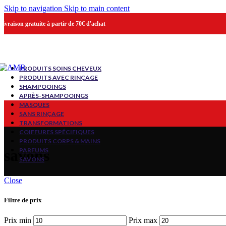
Skip to navigation
Skip to main content
Livraison gratuite à partir de 70€ d'achat
PRODUITS SOINS CHEVEUX
PRODUITS AVEC RINÇAGE
SHAMPOOINGS
APRÈS-SHAMPOOINGS
MASQUES
SANS RINÇAGE
TRANSFORMATIONS
COIFFURES SPÉCIFIQUES
PRODUITS CORPS & MAINS
PARFUMS
savons
SAVONS
Close
Filtre de prix
Prix min
Prix max