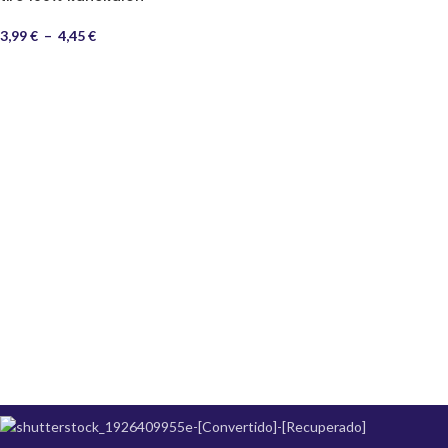
3,99
€
–
4,45
€