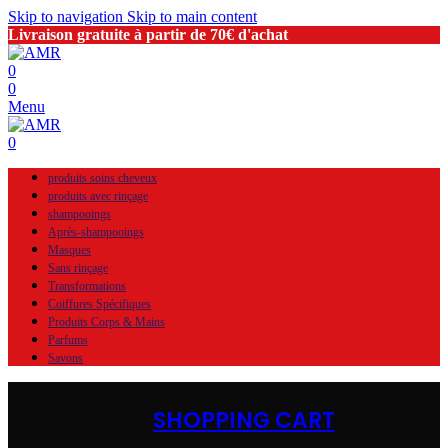
Skip to navigation
Skip to main content
Livraison gratuite à partir de 70€ d'achat
0
0
Menu
0
produits soins cheveux
produits avec rinçage
shampooings
Après-shampooings
Masques
Sans rinçage
Transformations
Coiffures Spécifiques
Produits Corps & Mains
Parfums
Savons
SHOPPING CART