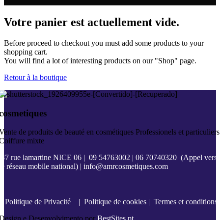
Votre panier est actuellement vide.
Before proceed to checkout you must add some products to your
shopping cart.
You will find a lot of interesting products on our "Shop" page.
Retour à la boutique
cosmetiques
Vente de produits de beauté en cosmétiques Professionels et particuliers
Coiffure mixte
47 rue lamartine NICE 06
|
09 54763002
|
06 70740320
(Appel vers
le réseau mobile national) |
info@amrcosmetiques.com
Politique de Privacité
|
Politique de cookies
|
Termes et conditions
Design e Desenvolvimento por
BestSites.pt