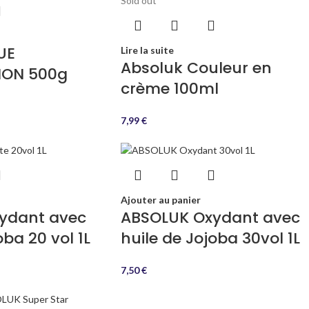
Sold out
UE
Lire la suite
Absoluk Couleur en
ION 500g
crème 100ml
7,99
€
Ajouter au panier
ydant avec
ABSOLUK Oxydant avec
oba 20 vol 1L
huile de Jojoba 30vol 1L
7,50
€