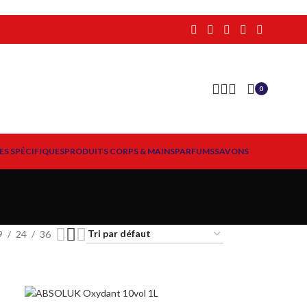
0
ES SPÉCIFIQUES
PRODUITS CORPS & MAINS
PARFUMS
SAVONS
9
24
36