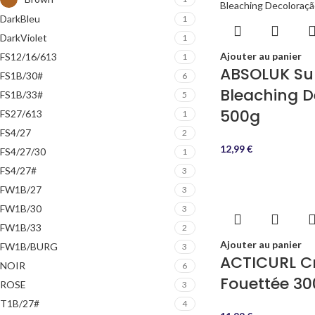
DarkBleu
1
DarkViolet
1
Ajouter au panier
FS12/16/613
1
ABSOLUK Su
FS1B/30#
6
Bleaching D
FS1B/33#
5
500g
FS27/613
1
FS4/27
2
12,99
€
FS4/27/30
1
FS4/27#
3
FW1B/27
3
FW1B/30
3
FW1B/33
2
Ajouter au panier
FW1B/BURG
3
ACTICURL C
NOIR
6
Fouettée 30
ROSE
3
T1B/27#
4