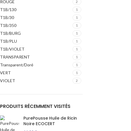
ROUGE
2
T1B/130
1
T1B/30
1
T1B/350
1
T1B/BURG
1
T1B/PLU
1
T1B/VIOLET
1
TRANSPARENT
1
Transparent/Doré
1
VERT
1
VIOLET
2
PRODUITS RÉCEMMENT VISITÉS
PurePousse Huile de Ricin
Noire ECOCERT