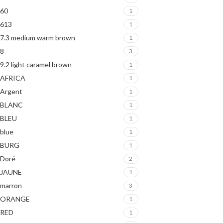
60
1
613
1
7.3 medium warm brown
1
8
3
9.2 light caramel brown
1
AFRICA
1
Argent
1
BLANC
1
BLEU
1
blue
1
BURG
1
Doré
2
JAUNE
1
marron
3
ORANGE
1
RED
1