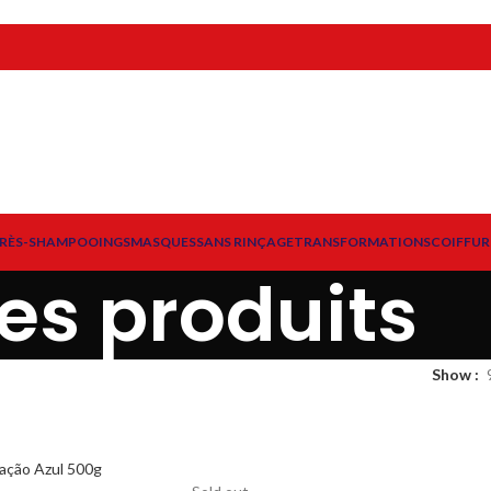
RÈS-SHAMPOOINGS
MASQUES
SANS RINÇAGE
TRANSFORMATIONS
COIFFUR
es produits
Show