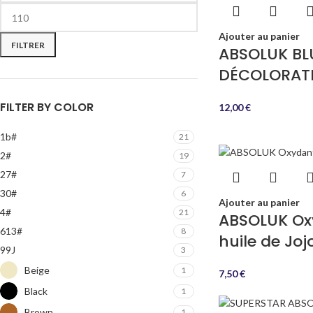
Ajouter au panier
FILTRER
ABSOLUK BL
DÉCOLORAT
FILTER BY COLOR
12,00
€
1b#
21
2#
19
27#
7
30#
6
Ajouter au panier
4#
21
ABSOLUK Ox
613#
8
huile de Joj
99J
3
Beige
1
7,50
€
Black
1
Brown
1