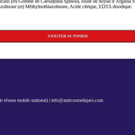
ilicalis (et) Gomme de Caesalpinia Spinosa, Huile de noyau d’Argania 
olinone (et) Méthylisothiazolinone, Acide citrique, EDTA disodique.
AJOUTER AU PANIER
e réseau mobile national) |
info@amrcosmetiques.com