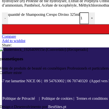
hydrolysée (et) Protéine de blé hydrolysée, Extrait de Porphyra Umb
d’ammonium, Panthénol, Acétate de tocophéryle, Méthylchloroisothiaz
quantité de Shampooing Crespo Divino 325ml
-
+
Compare
Add to wishlist
Share:
cosmetiques
Vente de produits de beauté en cosmétiques Professionels et particuliers
Coiffure mixte
47 rue lamartine NICE 06
|
09 54763002
|
06 70740320
(Appel vers l
Politique de Privacité
|
Politique de cookies
|
Termes et conditions
Design e Desenvolvimento por
BestSites.pt