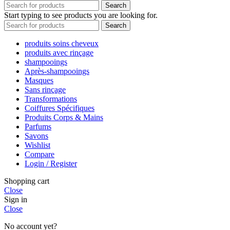
Search
Start typing to see products you are looking for.
Search
produits soins cheveux
produits avec rinçage
shampooings
Après-shampooings
Masques
Sans rinçage
Transformations
Coiffures Spécifiques
Produits Corps & Mains
Parfums
Savons
Wishlist
Compare
Login / Register
Shopping cart
Close
Sign in
Close
No account yet?