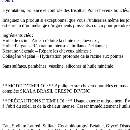
5,99
€
Hydratation, brillance et contrôle des frisottis | Pour cheveux bouclés, 
Imaginez un produit si exceptionnel que vous l’utiliseriez même les jo
est enrichi d’un mélange d’ingrédients puissants, conçu pour prendre s
Ingrédients clés :
Huile de ricin – Aide à réduire la chute des cheveux ;
Huile d’argan – Réparation intense et brillance éclatante ;
Kératine végétale – Répare les cheveux abîmés ;
Collagène végétal – Hydratation profonde de la racine aux pointes.
Sans sulfates, parabènes, vaseline, silicones ni huile minérale
** MODE D’EMPLOI : ** Appliquer sur cheveux humides et masser déli
complète SKALA BRASIL CRESPO DIVINO.
** PRÉCAUTIONS D’EMPLOI : ** Usage externe uniquement. Éviter le c
à l’abri du soleil et de la chaleur intense. Cesser immédiatement l’utilis
Eau, Sodium Laureth Sulfate, Cocamidopropyl Betaine, Glycol Diste