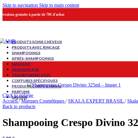
Skip to navigation
Skip to main content
Livraison gratuite à partir de 70€ d'achat
PRODUITS SOINS CHEVEUX
PRODUITS AVEC RINÇAGE
SHAMPOOINGS
APRÈS-SHAMPOOINGS
MASQUES
SANS RINÇAGE
TRANSFORMATIONS
COIFFURES SPÉCIFIQUES
PRODUITS CORPS & MAINS
PARFUMS
Click to enlarge
SAVONS
Accueil
/
Marques Cosmétiques
/
SKALA EXPERT BRASIL
/
Skal
Back to products
Shampooing Crespo Divino 3