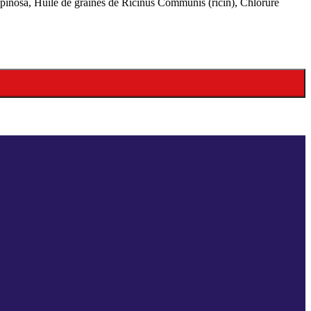
Spinosa, Huile de graines de Ricinus Communis (ricin), Chlorure