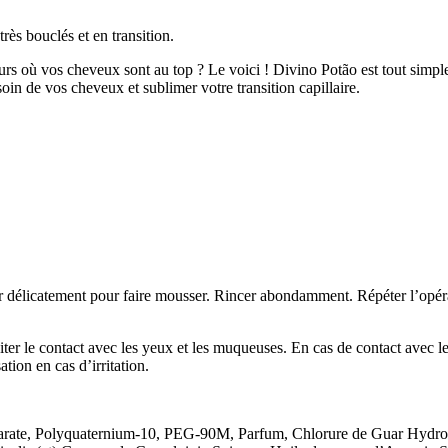
très bouclés et en transition.
urs où vos cheveux sont au top ? Le voici ! Divino Potão est tout simpl
oin de vos cheveux et sublimer votre transition capillaire.
catement pour faire mousser. Rincer abondamment. Répéter l’opération
ontact avec les yeux et les muqueuses. En cas de contact avec les y
ation en cas d’irritation.
arate, Polyquaternium-10, PEG-90M, Parfum, Chlorure de Guar Hydroxy