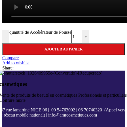
quantité de Accélérateur de Pousse
-
+
AJOUTER AU PANIER
Compare
Add to wishlist
Share:
cosmetiques
Vente de produits de beauté en cosmétiques Professionels et particuliers
Coiffure mixte
47 rue lamartine NICE 06
|
09 54763002
|
06 70740320
(Appel vers
le réseau mobile national) |
info@amrcosmetiques.com