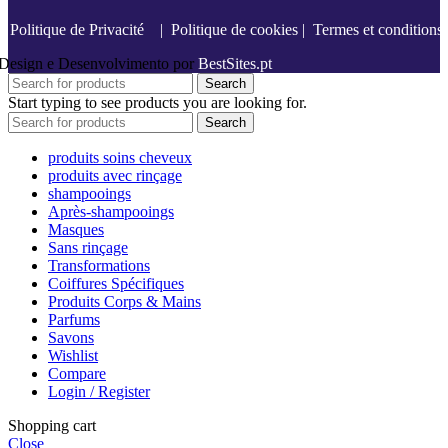
Politique de Privacité
|
Politique de cookies
|
Termes et conditions
Design e Desenvolvimento por
BestSites.pt
Search
Start typing to see products you are looking for.
Search
produits soins cheveux
produits avec rinçage
shampooings
Après-shampooings
Masques
Sans rinçage
Transformations
Coiffures Spécifiques
Produits Corps & Mains
Parfums
Savons
Wishlist
Compare
Login / Register
Shopping cart
Close