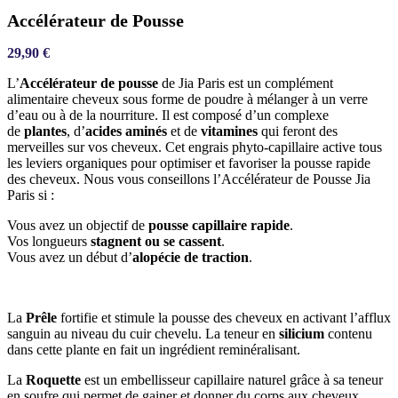
Accélérateur de Pousse
29,90
€
L’
Accélérateur de pousse
de Jia Paris est un complément
alimentaire cheveux sous forme de poudre à mélanger à un verre
d’eau ou à de la nourriture. Il est composé d’un complexe
de
plantes
, d’
acides aminés
et de
vitamines
qui feront des
merveilles sur vos cheveux. Cet engrais phyto-capillaire active tous
les leviers organiques pour optimiser et favoriser la pousse rapide
des cheveux. Nous vous conseillons l’Accélérateur de Pousse Jia
Paris si :
Vous avez un objectif de
pousse capillaire rapide
.
Vos longueurs
stagnent ou se cassent
.
Vous avez un début d’
alopécie de traction
.
La
Prêle
fortifie et stimule la pousse des cheveux en activant l’afflux
sanguin au niveau du cuir chevelu. La teneur en
silicium
contenu
dans cette plante en fait un ingrédient reminéralisant.
La
Roquette
est un embellisseur capillaire naturel grâce à sa teneur
en soufre qui permet de gainer et donner du corps aux cheveux.