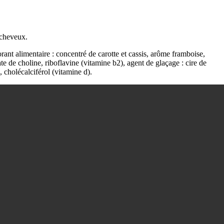
 cheveux.
rant alimentaire : concentré de carotte et cassis, arôme framboise,
te de choline, riboflavine (vitamine b2), agent de glaçage : cire de
 cholécalciférol (vitamine d).