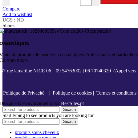
Compare
Add to wishlist
UGS :
ND
Share:
cosmetiques
Vente de produits de beauté en cosmétiques Professionels et particuliers
Coiffure mixte
47 rue lamartine NICE 06
|
09 54763002
|
06 70740320
(Appel vers l
Politique de Privacité
|
Politique de cookies
|
Termes et conditions
Design e Desenvolvimento por
BestSites.pt
Search
Start typing to see products you are looking for.
Search
produits soins cheveux
produits avec rinçage