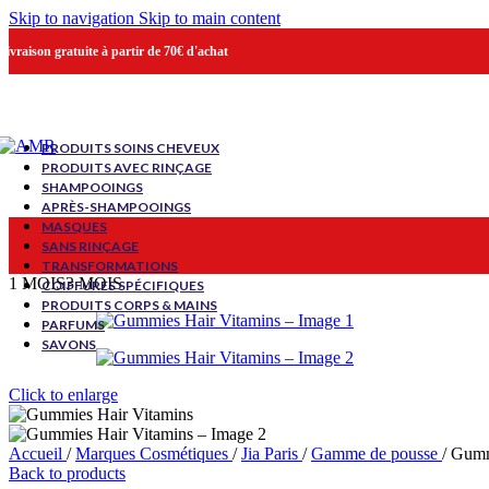
Skip to navigation
Skip to main content
Livraison gratuite à partir de 70€ d'achat
PRODUITS SOINS CHEVEUX
PRODUITS AVEC RINÇAGE
SHAMPOOINGS
APRÈS-SHAMPOOINGS
MASQUES
SANS RINÇAGE
TRANSFORMATIONS
1 MOIS
3 MOIS
COIFFURES SPÉCIFIQUES
PRODUITS CORPS & MAINS
PARFUMS
SAVONS
Click to enlarge
Accueil
/
Marques Cosmétiques
/
Jia Paris
/
Gamme de pousse
/
Gumm
Back to products