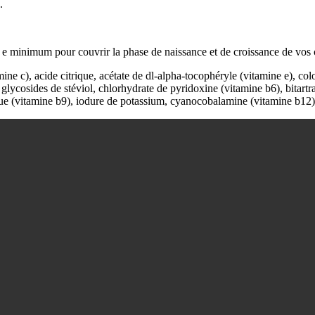
.
s e minimum pour couvrir la phase de naissance et de croissance de vos
ne c), acide citrique, acétate de dl-alpha-tocophéryle (vitamine e), colo
 glycosides de stéviol, chlorhydrate de pyridoxine (vitamine b6), bitartra
ue (vitamine b9), iodure de potassium, cyanocobalamine (vitamine b12),