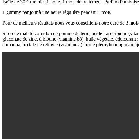
Boîte de 30 Gummies.1 boite, 1 mois de traitement. Parfum framboise
1 gummy par jour à une heure régulière pendant 1 mois
Pour de meilleurs résultats nous vous conseillons notre cure de 3 moi
Sirop de maltitol, amidon de pomme de terre, acide l-ascorbique (vitami
gluconate de zinc, d biotine (vitamine b8), huile végétale, édulcorant :
carnauba, acétate de rétinyle (vitamine a), acide ptéroylmonoglutamiq