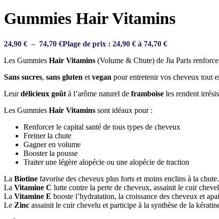
Gummies Hair Vitamins
24,90
€
–
74,70
€
Plage de prix : 24,90 € à 74,70 €
Les Gummies
Hair Vitamins
(Volume & Chute) de Jia Paris renforcen
Sans sucres
,
sans gluten
et
vegan
pour entretenir vos cheveux tout e
Leur
délicieux goût
à l’arôme naturel de
framboise
les rendent irrésis
Les Gummies
Hair Vitamins
sont idéaux pour :
Renforcer le capital santé de tous types de cheveux
Freiner la chute
Gagner en volume
Booster la pousse
Traiter une légère alopécie ou une alopécie de traction
La
Biotine
favorise des cheveux plus forts et moins enclins à la chute.
La
Vitamine C
lutte contre la perte de cheveux, assainit le cuir chevel
La
Vitamine E
booste l’hydratation, la croissance des cheveux et apaise
Le
Zinc
assainit le cuir chevelu et participe à la synthèse de la kérati