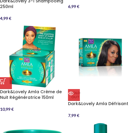
Dark&Lovely 3-1 Shampooing
250ml
6,99
€
4,99
€
Dark&Lovely Amla Crème de
SOLD
Nuit Régénératrice 150ml
OUT
Dark&Lovely Amla Défrisant
10,99
€
7,99
€