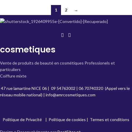
1
2
→
cosmetiques
Vente de produits de beauté en cosmétiques Professionels et
particuliers
Coiffure mixte
47 rue lamartine NICE 06
|
09 54763002
|
06 70740320
(Appel vers le
réseau mobile national) |
info@amrcosmetiques.com
Politique de Privacité
|
Politique de cookies
|
Termes et conditions
Design e Desenvolvimento por
BestSites.pt