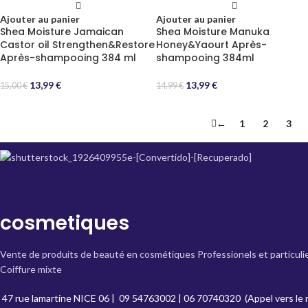
Ajouter au panier
Ajouter au panier
Shea Moisture Jamaican
Shea Moisture Manuka
Castor oil Strengthen&Restore
Honey&Yaourt Après-
Après-shampooing 384 ml
shampooing 384ml
13,99
€
13,99
€
15,00
€
14,99
€
←
1
2
3
cosmetiques
Vente de produits de beauté en cosmétiques Professionels et particuli
Coiffure mixte
47 rue lamartine NICE 06
|
09 54763002
|
06 70740320
(Appel vers le 