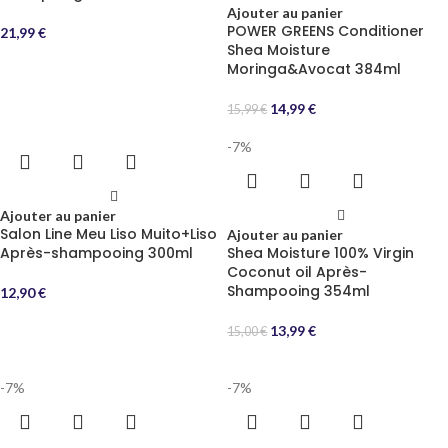
Ajouter au panier
POWER GREENS Conditioner
21,99
€
Shea Moisture
Moringa&Avocat 384ml
14,99
€
15,99
€
-7%
Ajouter au panier
Salon Line Meu Liso Muito+Liso
Ajouter au panier
Après-shampooing 300ml
Shea Moisture 100% Virgin
Coconut oil Après-
Shampooing 354ml
12,90
€
13,99
€
15,00
€
-7%
-7%