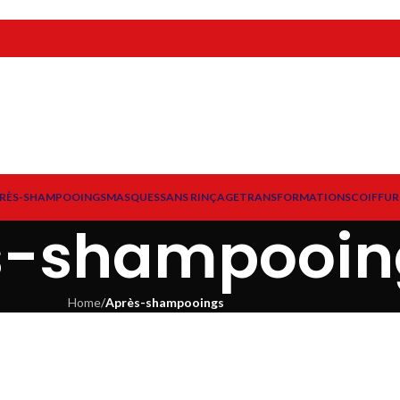
RÈS-SHAMPOOINGS
MASQUES
SANS RINÇAGE
TRANSFORMATIONS
COIFFUR
s-shampooin
Home
/
Après-shampooings