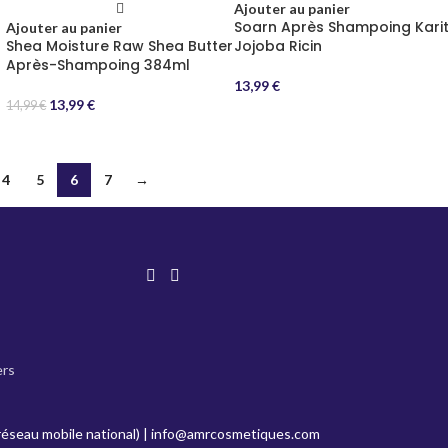
Ajouter au panier
Soarn Après Shampoing Kari
Ajouter au panier
Shea Moisture Raw Shea Butter
Jojoba Ricin
Après-Shampoing 384ml
13,99
€
13,99
€
14,99
€
4
5
6
7
→
ers
réseau mobile national) |
info@amrcosmetiques.com