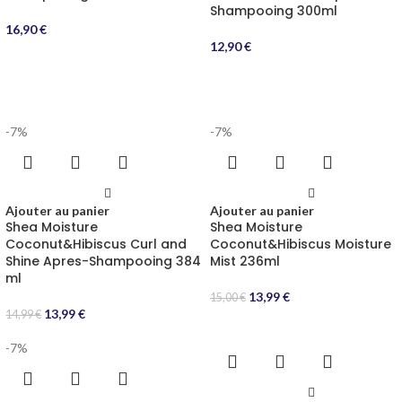
Shampooing 300ml
16,90
€
12,90
€
-7%
-7%
Ajouter au panier
Ajouter au panier
Shea Moisture
Shea Moisture
Coconut&Hibiscus Curl and
Coconut&Hibiscus Moisture
Shine Apres-Shampooing 384
Mist 236ml
ml
13,99
€
15,00
€
13,99
€
14,99
€
-7%