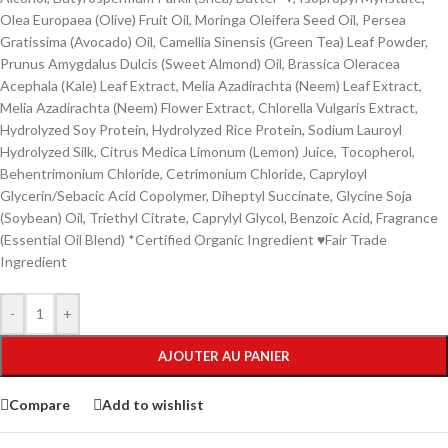
Olea Europaea (Olive) Fruit Oil, Moringa Oleifera Seed Oil, Persea
Gratissima (Avocado) Oil, Camellia Sinensis (Green Tea) Leaf Powder,
Prunus Amygdalus Dulcis (Sweet Almond) Oil, Brassica Oleracea
Acephala (Kale) Leaf Extract, Melia Azadirachta (Neem) Leaf Extract,
Melia Azadirachta (Neem) Flower Extract, Chlorella Vulgaris Extract,
Hydrolyzed Soy Protein, Hydrolyzed Rice Protein, Sodium Lauroyl
Hydrolyzed Silk, Citrus Medica Limonum (Lemon) Juice, Tocopherol,
Behentrimonium Chloride, Cetrimonium Chloride, Capryloyl
Glycerin/Sebacic Acid Copolymer, Diheptyl Succinate, Glycine Soja
(Soybean) Oil, Triethyl Citrate, Caprylyl Glycol, Benzoic Acid, Fragrance
(Essential Oil Blend) *Certified Organic Ingredient ♥Fair Trade
Ingredient
-
+
AJOUTER AU PANIER
Compare
Add to wishlist