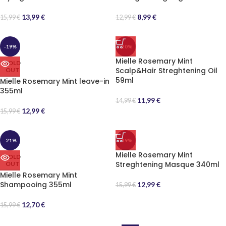
13,99
€
8,99
€
15,99
€
12,99
€
-19%
-20%
Mielle Rosemary Mint
SOLD
Scalp&Hair Streghtening Oil
OUT
59ml
Mielle Rosemary Mint leave-in
355ml
11,99
€
14,99
€
12,99
€
15,99
€
-21%
-19%
Mielle Rosemary Mint
SOLD
Streghtening Masque 340ml
OUT
Mielle Rosemary Mint
Shampooing 355ml
12,99
€
15,99
€
12,70
€
15,99
€