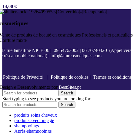
14,00
€
cosmetiques
Vente de produits de beauté en cosmétiques Professionels et particuliers
Coiffure mixte
47 rue lamartine NICE 06
|
09 54763002
|
06 70740320
(Appel vers
le réseau mobile national) |
info@amrcosmetiques.com
Politique de Privacité
|
Politique de cookies
|
Termes et conditions
Design e Desenvolvimento por
BestSites.pt
Search
Start typing to see products you are looking for.
Search
produits soins cheveux
produits avec rinçage
shampooings
Après-shampooings