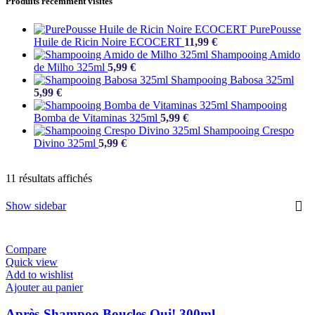
Produits récemment visités
PurePousse
Huile de Ricin Noire ECOCERT
11,99
€
Shampooing Amido
de Milho 325ml
5,99
€
Shampooing Babosa 325ml
5,99
€
Shampooing
Bomba de Vitaminas 325ml
5,99
€
Shampooing Crespo
Divino 325ml
5,99
€
11 résultats affichés
Show sidebar
Compare
Quick view
Add to wishlist
Ajouter au panier
Après-Shampoo Boucles Oui! 300ml