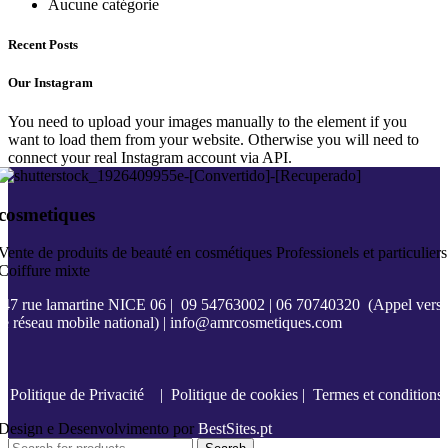
Aucune catégorie
Recent Posts
Our Instagram
You need to upload your images manually to the element if you
want to load them from your website. Otherwise you will need to
connect your real Instagram account via API.
cosmetiques
Vente de produits de beauté en cosmétiques Professionels et particuliers
Coiffure mixte
47 rue lamartine NICE 06
|
09 54763002
|
06 70740320
(Appel vers
le réseau mobile national) |
info@amrcosmetiques.com
Politique de Privacité
|
Politique de cookies
|
Termes et conditions
Design e Desenvolvimento por
BestSites.pt