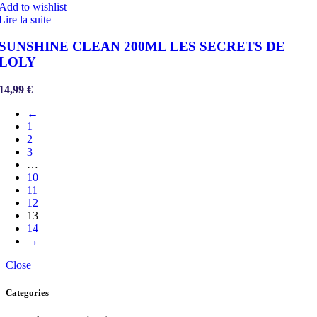
Add to wishlist
Lire la suite
SUNSHINE CLEAN 200ML LES SECRETS DE
LOLY
14,99
€
←
1
2
3
…
10
11
12
13
14
→
Close
Categories