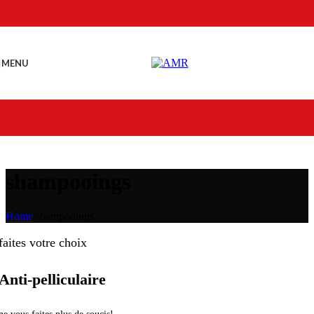
Skip to navigation
Skip to main content
MENU
shampooings
Home
/
shampooings
faites votre choix
Anti-pelliculaire