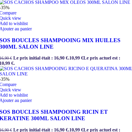
-35%
Compare
Quick view
Add to wishlist
Ajouter au panier
SOS BOUCLES SHAMPOOING MIX HUILLES
300ML SALON LINE
Le prix initial était : 16,90 €.
10,99
€
Le prix actuel est :
16,90
€
10,99 €.
-35%
Compare
Quick view
Add to wishlist
Ajouter au panier
SOS BOUCLES SHAMPOOING RICIN ET
KERATINE 300ML SALON LINE
Le prix initial était : 16,90 €.
10,99
€
Le prix actuel est :
16,90
€