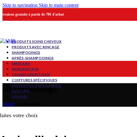
Skip to navigation
Skip to main content
Livraison gratuite à partir de 70€ d'achat
PRODUITS SOINS CHEVEUX
PRODUITS AVEC RINÇAGE
SHAMPOOINGS
APRÈS-SHAMPOOINGS
MASQUES
SANS RINÇAGE
TRANSFORMATIONS
COIFFURES SPÉCIFIQUES
PRODUITS CORPS & MAINS
shampooings
PARFUMS
SAVONS
Home
/
shampooings
faites votre choix