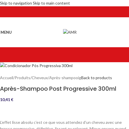
Skip to navigation
Skip to main content
MENU
Accueil
/
Produits
/
Cheveux
/
Après-shampooig
Back to products
Après-Shampoo Post Progressive 300ml
10,41
€
L’effet lisse absolu c’est ce que vous attendez d’un cheveu avec une
brosse progressive, définitive, lissant ou relaxant. Mieux encore quand