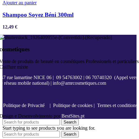
Ajouter au panier
Shampoo Soyez Béni 300ml
12,49
€
cosmetiques
Vente de produits de beauté en cosmétiques Professionels et particuliers
Coiffure mixte
47 rue lamartine NICE 06
|
09 54763002
|
06 70740320
(Appel vers
le réseau mobile national) |
info@amrcosmetiques.com
Politique de Privacité
|
Politique de cookies
|
Termes et conditions
Design e Desenvolvimento por
BestSites.pt
Search
Start typing to see products you are looking for.
Search