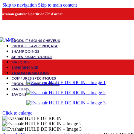
Skip to navigation
Skip to main content
Livraison gratuite à partir de 70€ d'achat
PRODUITS SOINS CHEVEUX
PRODUITS AVEC RINÇAGE
SHAMPOOINGS
APRÈS-SHAMPOOINGS
MASQUES
SANS RINÇAGE
TRANSFORMATIONS
COIFFURES SPÉCIFIQUES
PRODUITS CORPS & MAINS
PARFUMS
SAVONS
Click to enlarge