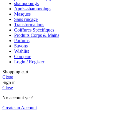
shampooings
Après-shampooings
Masques
Sans rinçage
Transformations
Coiffures Spécifiques
Produits Corps & Mains
Parfums
Savons
Wishlist
Compare
Login / Register
Shopping cart
Close
Sign in
Close
No account yet?
Create an Account