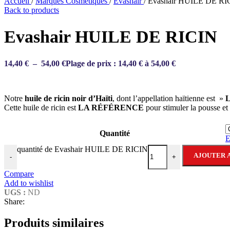
Accueil
/
Marques Cosmétiques
/
Evashair
/
Evashair HUILE DE RI
Back to products
Evashair HUILE DE RICIN
14,40
€
–
54,00
€
Plage de prix : 14,40 € à 54,00 €
Notre
huile de ricin noir d’Haïti
, dont l’appellation haïtienne est »
L
Cette huile de ricin est
LA RÉFÉRENCE
pour stimuler la pousse et 
Quantité
E
quantité de Evashair HUILE DE RICIN
AJOUTER A
-
+
Compare
Add to wishlist
UGS :
ND
Share:
Produits similaires