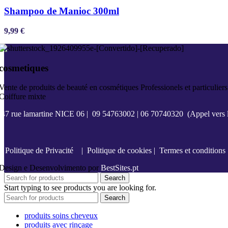
Shampoo de Manioc 300ml
9,99
€
cosmetiques
Vente de produits de beauté en cosmétiques Professionels et particuliers
Coiffure mixte
47 rue lamartine NICE 06
|
09 54763002
|
06 70740320
(Appel vers l
Politique de Privacité
|
Politique de cookies
|
Termes et conditions
Design e Desenvolvimento por
BestSites.pt
Search
Start typing to see products you are looking for.
Search
produits soins cheveux
produits avec rinçage