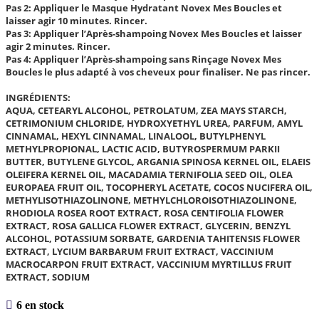
Pas 2: Appliquer le Masque Hydratant Novex Mes Boucles et
laisser agir 10 minutes. Rincer.
Pas 3: Appliquer l’Après-shampoing Novex Mes Boucles et laisser
agir 2 minutes. Rincer.
Pas 4: Appliquer l’Après-shampoing sans Rinçage Novex Mes
Boucles le plus adapté à vos cheveux pour finaliser. Ne pas rincer.
INGRÉDIENTS:
AQUA, CETEARYL ALCOHOL, PETROLATUM, ZEA MAYS STARCH,
CETRIMONIUM CHLORIDE, HYDROXYETHYL UREA, PARFUM, AMYL
CINNAMAL, HEXYL CINNAMAL, LINALOOL, BUTYLPHENYL
METHYLPROPIONAL, LACTIC ACID, BUTYROSPERMUM PARKII
BUTTER, BUTYLENE GLYCOL, ARGANIA SPINOSA KERNEL OIL, ELAEIS
OLEIFERA KERNEL OIL, MACADAMIA TERNIFOLIA SEED OIL, OLEA
EUROPAEA FRUIT OIL, TOCOPHERYL ACETATE, COCOS NUCIFERA OIL,
METHYLISOTHIAZOLINONE, METHYLCHLOROISOTHIAZOLINONE,
RHODIOLA ROSEA ROOT EXTRACT, ROSA CENTIFOLIA FLOWER
EXTRACT, ROSA GALLICA FLOWER EXTRACT, GLYCERIN, BENZYL
ALCOHOL, POTASSIUM SORBATE, GARDENIA TAHITENSIS FLOWER
EXTRACT, LYCIUM BARBARUM FRUIT EXTRACT, VACCINIUM
MACROCARPON FRUIT EXTRACT, VACCINIUM MYRTILLUS FRUIT
EXTRACT, SODIUM
6 en stock