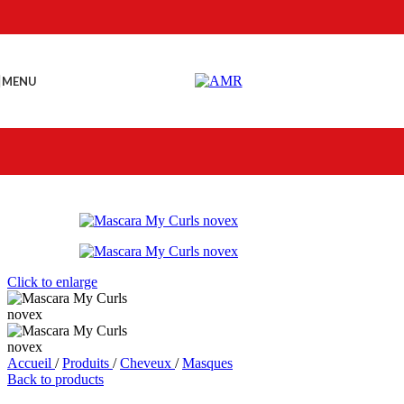
Skip to navigation
Skip to main content
MENU
Click to enlarge
Accueil
/
Produits
/
Cheveux
/
Masques
Back to products