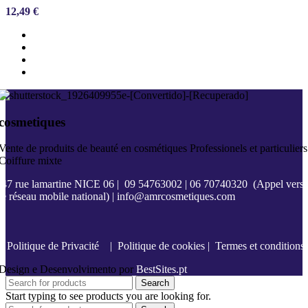
12,49
€
cosmetiques
Vente de produits de beauté en cosmétiques Professionels et particuliers
Coiffure mixte
47 rue lamartine NICE 06
|
09 54763002
|
06 70740320
(Appel vers
le réseau mobile national) |
info@amrcosmetiques.com
Politique de Privacité
|
Politique de cookies
|
Termes et conditions
Design e Desenvolvimento por
BestSites.pt
Search
Start typing to see products you are looking for.