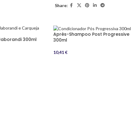
Share:
Après-Shampoo Post Progressive
aborandi 300ml
300ml
10,41
€