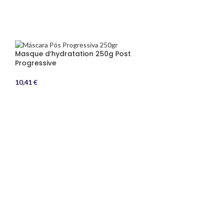
Masque d’hydratation 250g Post
Progressive
10,41
€
Masque d’hydra
10,41
€