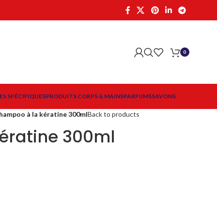
0
ES SPÉCIFIQUES
PRODUITS CORPS & MAINS
PARFUMS
SAVONS
hampoo à la kératine 300ml
Back to products
ératine 300ml