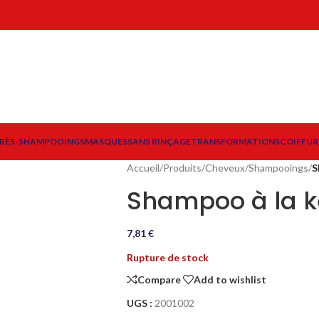
RÈS-SHAMPOOINGS
MASQUES
SANS RINÇAGE
TRANSFORMATIONS
COIFFUR
Accueil
/
Produits
/
Cheveux
/
Shampooings
/
S
Shampoo à la k
7,81
€
Rupture de stock
Compare
Add to wishlist
UGS :
2001002