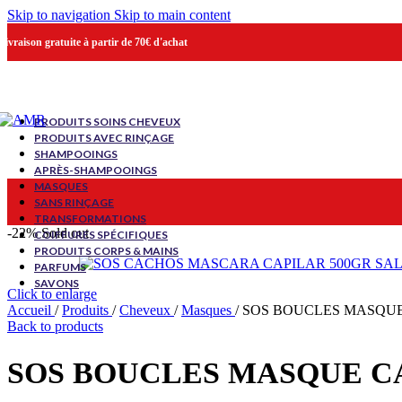
Skip to navigation
Skip to main content
Livraison gratuite à partir de 70€ d'achat
PRODUITS SOINS CHEVEUX
PRODUITS AVEC RINÇAGE
SHAMPOOINGS
APRÈS-SHAMPOOINGS
MASQUES
SANS RINÇAGE
TRANSFORMATIONS
-22%
Sold out
COIFFURES SPÉCIFIQUES
PRODUITS CORPS & MAINS
PARFUMS
SAVONS
Click to enlarge
Accueil
/
Produits
/
Cheveux
/
Masques
/
SOS BOUCLES MASQUE 
Back to products
SOS BOUCLES MASQUE CA