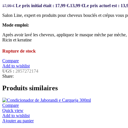
Le prix initial était : 17,99 €.
13,99
€
Le prix actuel est : 13,
17,99
€
Salon Line, expert en produits pour cheveux bouclés et crépus vous pr
Mode emploi:
Après avoir lavé les cheveux, appliquez le masque mèche par mèche, m
Ricin et keratine
Rupture de stock
Compare
Add to wishlist
UGS :
2857272174
Share:
Produits similaires
Compare
Quick view
Add to wishlist
Ajouter au panier