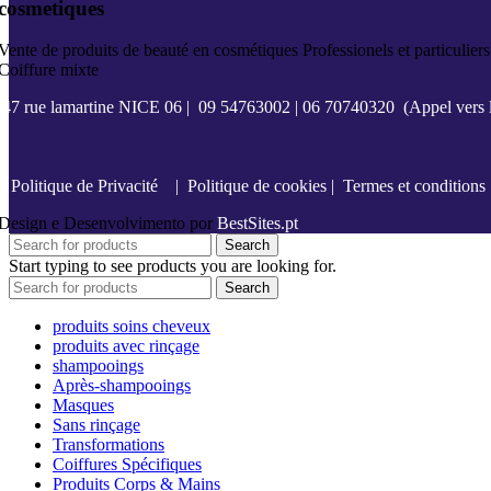
cosmetiques
Vente de produits de beauté en cosmétiques Professionels et particuliers
Coiffure mixte
47 rue lamartine NICE 06
|
09 54763002
|
06 70740320
(Appel vers l
Politique de Privacité
|
Politique de cookies
|
Termes et conditions
Design e Desenvolvimento por
BestSites.pt
Search
Start typing to see products you are looking for.
Search
produits soins cheveux
produits avec rinçage
shampooings
Après-shampooings
Masques
Sans rinçage
Transformations
Coiffures Spécifiques
Produits Corps & Mains