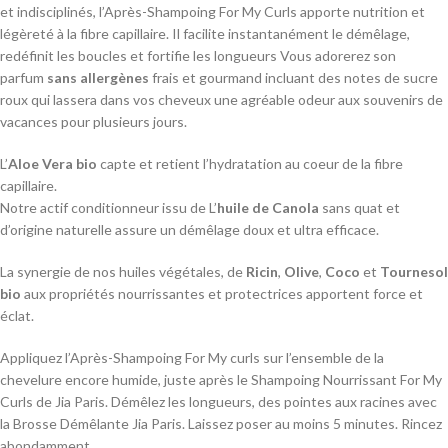
et indisciplinés, l’Après-Shampoing For My Curls apporte nutrition et
légèreté à la fibre capillaire. Il facilite instantanément le démêlage,
redéfinit les boucles et fortifie les longueurs Vous adorerez son
parfum
sans allergènes
frais et gourmand incluant des notes de sucre
roux qui lassera dans vos cheveux une agréable odeur aux souvenirs de
vacances pour plusieurs jours.
L’
Aloe Vera bio
capte et retient l’hydratation au coeur de la fibre
capillaire.
Notre actif conditionneur issu de L’
huile de Canola
sans quat et
d’origine naturelle assure un démêlage doux et ultra efficace.
La synergie de nos huiles végétales, de
Ricin
,
Olive
,
Coco
et
Tournesol
bio
aux propriétés nourrissantes et protectrices apportent force et
éclat.
Appliquez l’Après-Shampoing For My curls sur l’ensemble de la
chevelure encore humide, juste après le Shampoing Nourrissant For My
Curls de Jia Paris. Démêlez les longueurs, des pointes aux racines avec
la Brosse Démêlante Jia Paris. Laissez poser au moins 5 minutes. Rincez
abondamment.