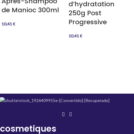
Après-Shampoo
d’hydratation
de Manioc 300ml
250g Post
Progressive
10,41
€
10,41
€
cosmetiques