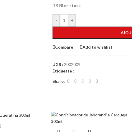
998 en stock
-
+
AJOU
Compare
Add to wishlist
UGS :
2002009
Étiquette :
Share: