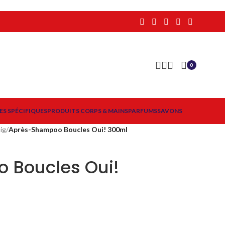
0
ES SPÉCIFIQUES
PRODUITS CORPS & MAINS
PARFUMS
SAVONS
ig
/
Après-Shampoo Boucles Oui! 300ml
 Boucles Oui!