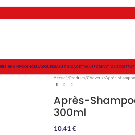
RÈS-SHAMPOOINGS
MASQUES
SANS RINÇAGE
TRANSFORMATIONS
COIFFUR
Accueil
/
Produits
/
Cheveux
/
Après-shampoo
Après-Shampoo
300ml
10,41
€