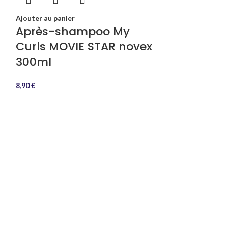
Ajouter au panier
Après-shampoo My
Curls MOVIE STAR novex
300ml
8,90
€
Ajouter au panie
Après-sha