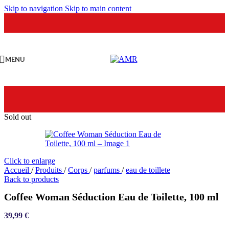
Skip to navigation
Skip to main content
MENU
Sold out
Click to enlarge
Accueil
/
Produits
/
Corps
/
parfums
/
eau de toillete
Back to products
Coffee Woman Séduction Eau de Toilette, 100 ml
39,99
€