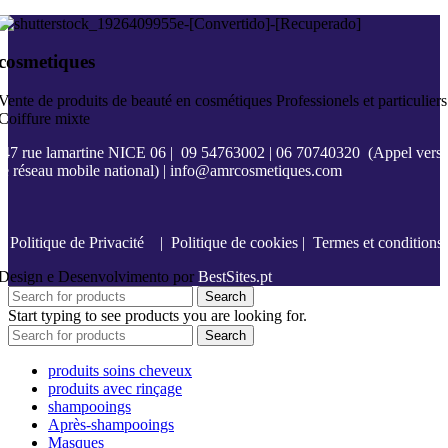
cosmetiques
Vente de produits de beauté en cosmétiques Professionels et particuliers
Coiffure mixte
47 rue lamartine NICE 06
|
09 54763002
|
06 70740320
(Appel vers
le réseau mobile national) |
info@amrcosmetiques.com
Politique de Privacité
|
Politique de cookies
|
Termes et conditions
Design e Desenvolvimento por
BestSites.pt
Search
Start typing to see products you are looking for.
Search
produits soins cheveux
produits avec rinçage
shampooings
Après-shampooings
Masques