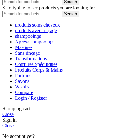
Search
Start typing to see products you are looking for.
Search
produits soins cheveux
produits avec rinçage
shampooings
Après-shampooings
Masques
Sans rinçage
Transformations
Coiffures Spécifiques
Produits Corps & Mains
Parfums
Savons
Wishlist
Compare
Login / Register
Shopping cart
Close
Sign in
Close
No account yet?