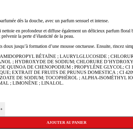
rfumée dès la douche, avec un parfum sensuel et intense.
 nettoie en profondeur et diffuse également un délicieux parfum floral b
prévenir la perte d’élasticité de la peau.
ts doux jusqu’à formation d’une mousse onctueuse. Ensuite, rincez simp
OCAMIDOPROPYL BÉTAÏNE ; LAURYLGLUCOSIDE ; CHLORU
HANOL ; HYDROXYDE DE SODIUM; CHLORURE D’HYDROX
 QUINOA DE CHENOPODIUM ; PROPYLÈNE GLYCOL; CI 17200
UE; EXTRAIT DE FRUITS DE PRUNUS DOMESTICA ; CI 42090
NZOATE DE SODIUM; TOCOPHÉROL ; ALPHA-ISOMÉTHYL IO
AL ; LIMONÈNE ; LINALOL.
+
AJOUTER AU PANIER