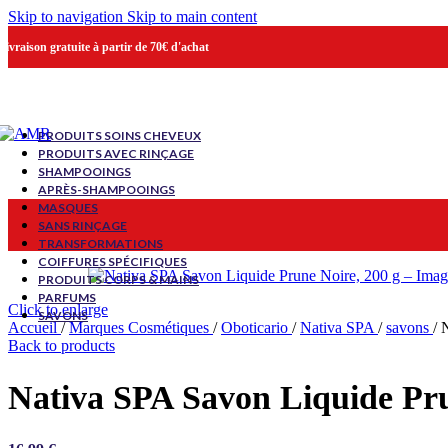
Skip to navigation
Skip to main content
Livraison gratuite à partir de 70€ d'achat
PRODUITS SOINS CHEVEUX
PRODUITS AVEC RINÇAGE
SHAMPOOINGS
APRÈS-SHAMPOOINGS
MASQUES
SANS RINÇAGE
TRANSFORMATIONS
COIFFURES SPÉCIFIQUES
PRODUITS CORPS & MAINS
PARFUMS
Click to enlarge
SAVONS
Accueil
/
Marques Cosmétiques
/
Oboticario
/
Nativa SPA
/
savons
/
N
Back to products
Nativa SPA Savon Liquide Pru