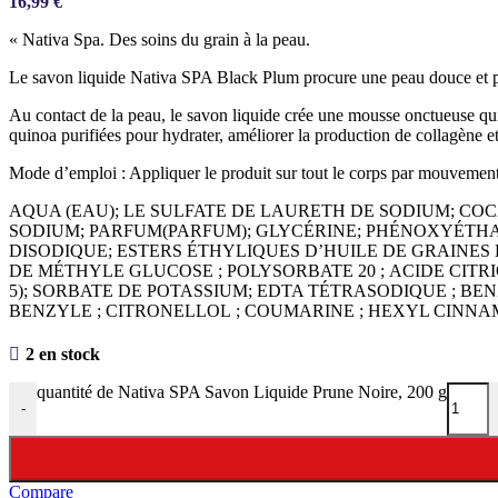
16,99
€
« Nativa Spa. Des soins du grain à la peau.
Le savon liquide Nativa SPA Black Plum procure une peau douce et pa
Au contact de la peau, le savon liquide crée une mousse onctueuse qui
quinoa purifiées pour hydrater, améliorer la production de collagène et 
Mode d’emploi : Appliquer le produit sur tout le corps par mouvemen
AQUA (EAU); LE SULFATE DE LAURETH DE SODIUM; C
SODIUM; PARFUM(PARFUM); GLYCÉRINE; PHÉNOXYÉT
DISODIQUE; ESTERS ÉTHYLIQUES D’HUILE DE GRAINES DE
DE MÉTHYLE GLUCOSE ; POLYSORBATE 20 ; ACIDE CITRIQ
5); SORBATE DE POTASSIUM; EDTA TÉTRASODIQUE ; BE
BENZYLE ; CITRONELLOL ; COUMARINE ; HEXYL CINNAM
2 en stock
quantité de Nativa SPA Savon Liquide Prune Noire, 200 g
-
Compare