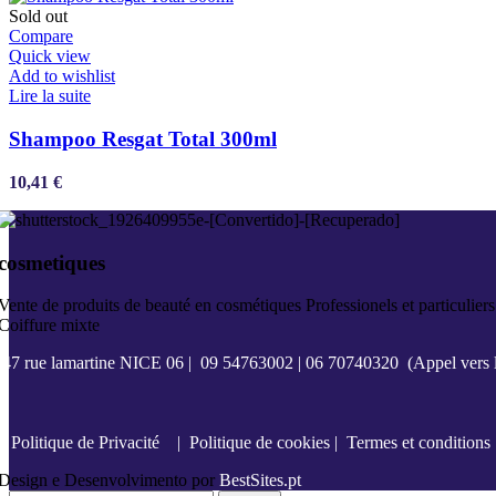
Sold out
Compare
Quick view
Add to wishlist
Lire la suite
Shampoo Resgat Total 300ml
10,41
€
cosmetiques
Vente de produits de beauté en cosmétiques Professionels et particuliers
Coiffure mixte
47 rue lamartine NICE 06
|
09 54763002
|
06 70740320
(Appel vers l
Politique de Privacité
|
Politique de cookies
|
Termes et conditions
Design e Desenvolvimento por
BestSites.pt