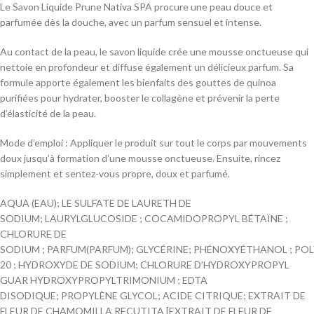
Le Savon Liquide Prune Nativa SPA procure une peau douce et
parfumée dès la douche, avec un parfum sensuel et intense.
Au contact de la peau, le savon liquide crée une mousse onctueuse qui
nettoie en profondeur et diffuse également un délicieux parfum. Sa
formule apporte également les bienfaits des gouttes de quinoa
purifiées pour hydrater, booster le collagène et prévenir la perte
d’élasticité de la peau.
Mode d’emploi : Appliquer le produit sur tout le corps par mouvements
doux jusqu’à formation d’une mousse onctueuse. Ensuite, rincez
simplement et sentez-vous propre, doux et parfumé.
AQUA (EAU); LE SULFATE DE LAURETH DE
SODIUM; LAURYLGLUCOSIDE ; COCAMIDOPROPYL BÉTAÏNE ;
CHLORURE DE
SODIUM ; PARFUM(PARFUM); GLYCÉRINE; PHÉNOXYÉTHANOL ; PO
20 ; HYDROXYDE DE SODIUM; CHLORURE D’HYDROXYPROPYL
GUAR HYDROXYPROPYLTRIMONIUM ; EDTA
DISODIQUE; PROPYLÈNE GLYCOL; ACIDE CITRIQUE; EXTRAIT DE
FLEUR DE CHAMOMILLA RECUTITA [EXTRAIT DE FLEUR DE