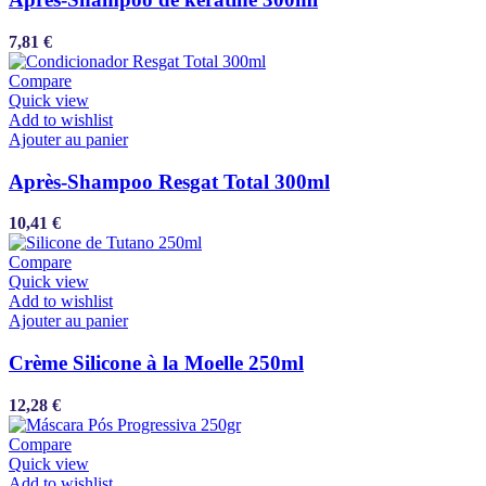
7,81
€
Compare
Quick view
Add to wishlist
Ajouter au panier
Après-Shampoo Resgat Total 300ml
10,41
€
Compare
Quick view
Add to wishlist
Ajouter au panier
Crème Silicone à la Moelle 250ml
12,28
€
Compare
Quick view
Add to wishlist