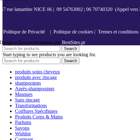
47 rue lamartine NICE 06
|
09 54763002
|
06 70740320
(Appel vers l
Politique de Privacité
|
Politique de cookies
|
Termes et conditions
Design e Desenvolvimento por
BestSites.pt
Search
Start typing to see products you are looking for.
Search
produits soins cheveux
produits avec rinçage
shampooings
Après-shampooings
Masques
Sans rinçage
Transformations
Coiffures Spécifiques
Produits Corps & Mains
Parfums
Savons
Wishlist
Compare