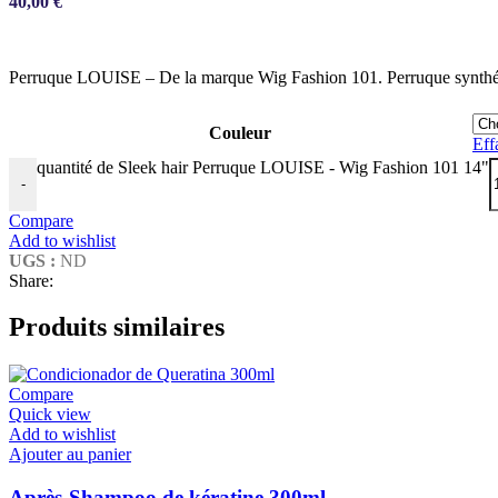
40,00
€
Perruque LOUISE – De la marque Wig Fashion 101. Perruque synthétiq
Couleur
Eff
quantité de Sleek hair Perruque LOUISE - Wig Fashion 101 14"
-
Compare
Add to wishlist
UGS :
ND
Share:
Produits similaires
Compare
Quick view
Add to wishlist
Ajouter au panier
Après-Shampoo de kératine 300ml