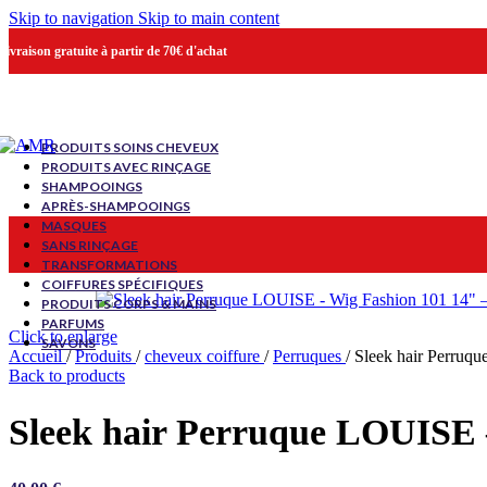
Skip to navigation
Skip to main content
Livraison gratuite à partir de 70€ d'achat
PRODUITS SOINS CHEVEUX
PRODUITS AVEC RINÇAGE
SHAMPOOINGS
APRÈS-SHAMPOOINGS
MASQUES
SANS RINÇAGE
TRANSFORMATIONS
COIFFURES SPÉCIFIQUES
PRODUITS CORPS & MAINS
PARFUMS
Click to enlarge
SAVONS
Accueil
/
Produits
/
cheveux coiffure
/
Perruques
/
Sleek hair Perruq
Back to products
Sleek hair Perruque LOUISE 