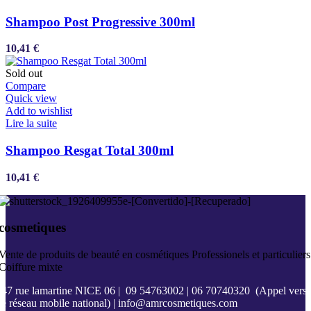
Shampoo Post Progressive 300ml
10,41
€
Sold out
Compare
Quick view
Add to wishlist
Lire la suite
Shampoo Resgat Total 300ml
10,41
€
cosmetiques
Vente de produits de beauté en cosmétiques Professionels et particuliers
Coiffure mixte
47 rue lamartine NICE 06
|
09 54763002
|
06 70740320
(Appel vers
le réseau mobile national) |
info@amrcosmetiques.com