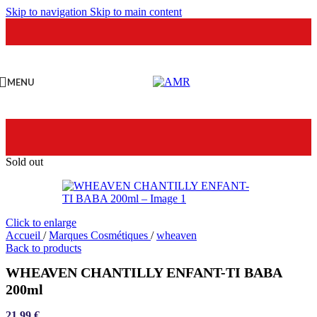
Skip to navigation
Skip to main content
MENU
Sold out
Click to enlarge
Accueil
/
Marques Cosmétiques
/
wheaven
Back to products
WHEAVEN CHANTILLY ENFANT-TI BABA
200ml
21,99
€