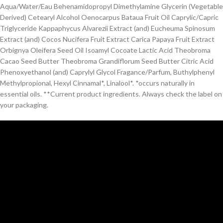
Aqua/Water/Eau Behenamidopropyl Dimethylamine Glycerin (Vegetable
Derived) Cetearyl Alcohol Oenocarpus Bataua Fruit Oil Caprylic/Capric
Triglyceride Kappaphycus Alvarezii Extract (and) Eucheuma Spinosum
Extract (and) Cocos Nucifera Fruit Extract Carica Papaya Fruit Extract
Orbignya Oleifera Seed Oil Isoamyl Cocoate Lactic Acid Theobroma
Cacao Seed Butter Theobroma Grandiflorum Seed Butter Citric Acid
Phenoxyethanol (and) Caprylyl Glycol Fragance/Parfum, Buthylphenyl
Methylpropional, Hexyl Cinnamal*, Linalool*. *occurs naturally in
essential oils. **Current product ingredients. Always check the label on
your packaging.