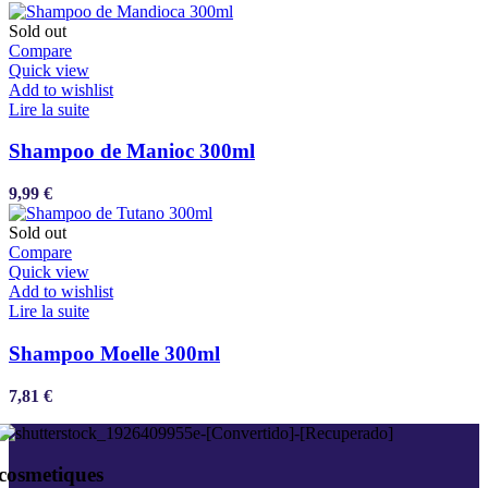
Sold out
Compare
Quick view
Add to wishlist
Lire la suite
Shampoo de Manioc 300ml
9,99
€
Sold out
Compare
Quick view
Add to wishlist
Lire la suite
Shampoo Moelle 300ml
7,81
€
cosmetiques