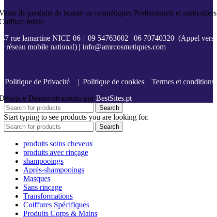
Vente de produits de beauté en cosmétiques Professionels et particuliers
Coiffure mixte
47 rue lamartine NICE 06
|
09 54763002
|
06 70740320
(Appel vers
le réseau mobile national) |
info@amrcosmetiques.com
Politique de Privacité
|
Politique de cookies
|
Termes et conditions
Design e Desenvolvimento por
BestSites.pt
Search
Start typing to see products you are looking for.
Search
produits soins cheveux
produits avec rinçage
shampooings
Après-shampooings
Masques
Sans rinçage
Transformations
Coiffures Spécifiques
Produits Corps & Mains